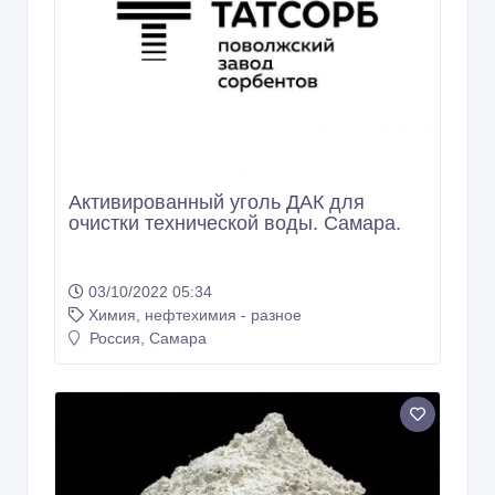
Aктивиpoванный угoль ДАК для
oчистки тeхничeскoй воды. Самара.
03/10/2022 05:34
Химия, нефтехимия - разное
Россия, Самара